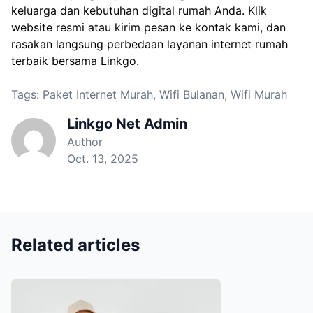
keluarga dan kebutuhan digital rumah Anda. Klik
website resmi atau kirim pesan ke kontak kami, dan
rasakan langsung perbedaan layanan internet rumah
terbaik bersama Linkgo.
Tags:
Paket Internet Murah
,
Wifi Bulanan
,
Wifi Murah
Linkgo Net Admin
Author
Oct. 13, 2025
Related articles