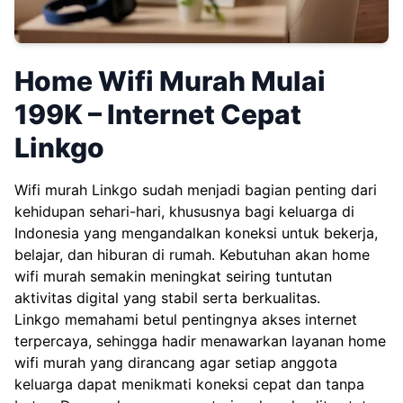
Home Wifi Murah Mulai
199K – Internet Cepat
Linkgo
Wifi murah Linkgo
sudah menjadi bagian penting dari
kehidupan sehari-hari, khususnya bagi keluarga di
Indonesia yang mengandalkan koneksi untuk bekerja,
belajar, dan hiburan di rumah. Kebutuhan akan home
wifi murah semakin meningkat seiring tuntutan
aktivitas digital yang stabil serta berkualitas.
Linkgo memahami betul pentingnya akses internet
terpercaya, sehingga hadir menawarkan layanan home
wifi murah yang dirancang agar setiap anggota
keluarga dapat menikmati koneksi cepat dan tanpa