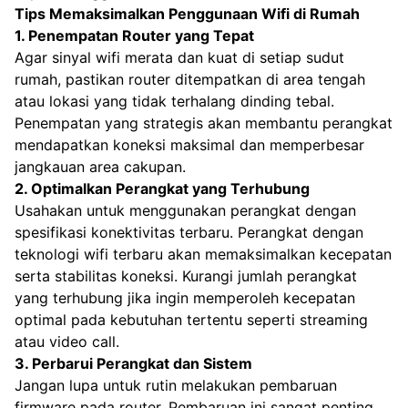
Tips Memaksimalkan Penggunaan Wifi di Rumah
1. Penempatan Router yang Tepat
Agar sinyal wifi merata dan kuat di setiap sudut
rumah, pastikan router ditempatkan di area tengah
atau lokasi yang tidak terhalang dinding tebal.
Penempatan yang strategis akan membantu perangkat
mendapatkan koneksi maksimal dan memperbesar
jangkauan area cakupan.
2. Optimalkan Perangkat yang Terhubung
Usahakan untuk menggunakan perangkat dengan
spesifikasi konektivitas terbaru. Perangkat dengan
teknologi wifi terbaru akan memaksimalkan kecepatan
serta stabilitas koneksi. Kurangi jumlah perangkat
yang terhubung jika ingin memperoleh kecepatan
optimal pada kebutuhan tertentu seperti streaming
atau video call.
3. Perbarui Perangkat dan Sistem
Jangan lupa untuk rutin melakukan pembaruan
firmware pada router. Pembaruan ini sangat penting