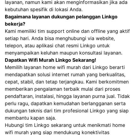
layanan, namun kami akan menginformasikan jika ada
kebutuhan spesifik di lokasi Anda.
Bagaimana layanan dukungan pelanggan Linkgo
bekerja?
Kami memiliki tim support online dan offline yang aktif
setiap hari. Anda bisa menghubungi via website,
telepon, atau aplikasi chat resmi Linkgo untuk
menyampaikan keluhan maupun konsultasi layanan.
Dapatkan Wifi Murah Linkgo Sekarang!
Memilih
layanan home wifi murah dari Linkgo
berarti
mendapatkan solusi internet rumah yang berkualitas,
cepat, stabil, dan tetap terjangkau. Kami berkomitmen
memberikan pengalaman terbaik mulai dari proses
pendaftaran, instalasi, hingga layanan purna jual. Tidak
perlu ragu, dapatkan kemudahan berlangganan serta
dukungan teknis dari tim profesional Linkgo yang siap
membantu kapan saja.
Hubungi tim
Linkgo
sekarang untuk menikmati home
wifi murah yang siap mendukung konektivitas