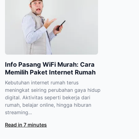
Info Pasang WiFi Murah: Cara
Memilih Paket Internet Rumah
Kebutuhan internet rumah terus
meningkat seiring perubahan gaya hidup
digital. Aktivitas seperti bekerja dari
rumah, belajar online, hingga hiburan
streaming...
Read in 7 minutes