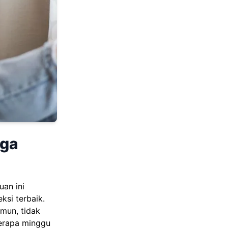
rga
an ini
ksi terbaik.
mun, tidak
berapa minggu