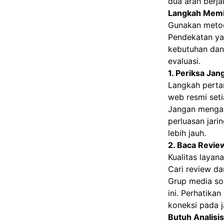
dua arah berja
Langkah Memil
Gunakan metod
Pendekatan yan
kebutuhan dan 
evaluasi.
1. Periksa Ja
Langkah perta
web resmi seti
Jangan mengand
perluasan jari
lebih jauh.
2. Baca Revie
Kualitas layan
Cari review d
Grup media sos
ini. Perhatika
koneksi pada j
Butuh Analisis