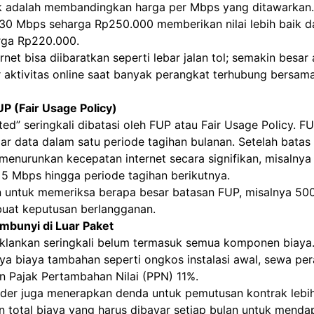
ik adalah membandingkan harga per Mbps yang ditawarkan
 30 Mbps seharga Rp250.000 memberikan nilai lebih baik d
rga Rp220.000.
rnet bisa diibaratkan seperti lebar jalan tol; semakin besar
 aktivitas online saat banyak perangkat terhubung bersam
UP (Fair Usage Policy)
ted” seringkali dibatasi oleh FUP atau Fair Usage Policy. F
r data dalam satu periode tagihan bulanan. Setelah batas i
menurunkan kecepatan internet secara signifikan, misalnya
 5 Mbps hingga periode tagihan berikutnya.
an untuk memeriksa berapa besar batasan FUP, misalnya 50
at keputusan berlangganan.
embunyi di Luar Paket
iklankan seringkali belum termasuk semua komponen biaya.
nya biaya tambahan seperti ongkos instalasi awal, sewa p
an Pajak Pertambahan Nilai (PPN) 11%.
ider juga menerapkan denda untuk pemutusan kontrak lebih
an total biaya yang harus dibayar setiap bulan untuk mend