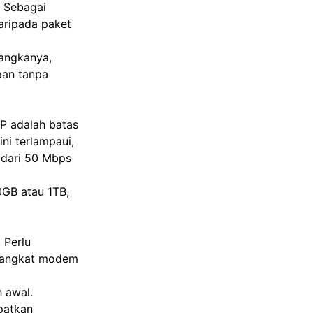
. Sebagai
aripada paket
 angkanya,
aan tanpa
UP adalah batas
ni terlampaui,
 dari 50 Mbps
0GB atau 1TB,
 Perlu
erangkat modem
 awal.
apatkan