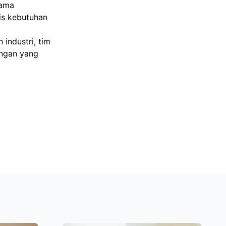
tama
sis kebutuhan
industri, tim
ingan yang