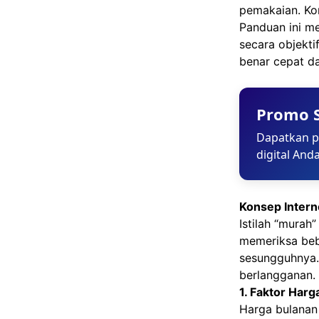
pemakaian. Kon
Panduan ini m
secara objekti
benar cepat da
Promo S
Dapatkan p
digital And
Konsep Intern
Istilah “murah
memeriksa beb
sesungguhnya.
berlangganan.
1. Faktor Har
Harga bulanan 