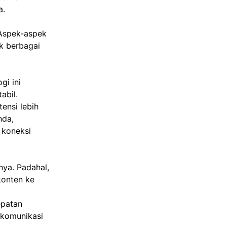
a.
 Aspek-aspek
k berbagai
gi ini
abil.
ensi lebih
nda,
 koneksi
ya. Padahal,
konten ke
epatan
 komunikasi