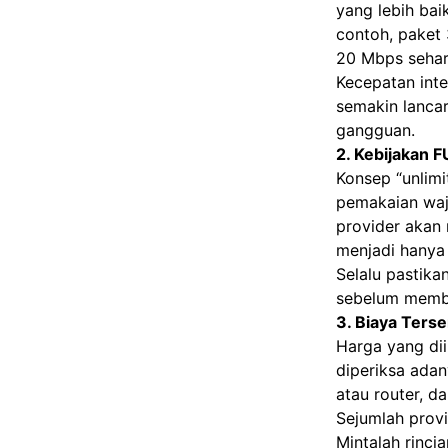
yang lebih ba
contoh, paket
20 Mbps seha
Kecepatan inte
semakin lancar
gangguan.
2. Kebijakan F
Konsep “unlimi
pemakaian waja
provider akan 
menjadi hanya
Selalu pastik
sebelum membu
3. Biaya Ters
Harga yang di
diperiksa ada
atau router, d
Sejumlah prov
Mintalah rinci