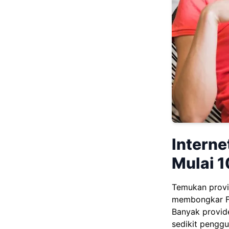
Interne
Mulai 1
Temukan provid
membongkar FUP
Banyak provid
sedikit pengg