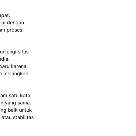
pat.
uai dengan
lam proses
njungi situs
edia.
baru karena
lum melangkah
lam satu kota.
tan yang sama.
ang baik untuk
atau stabilitas