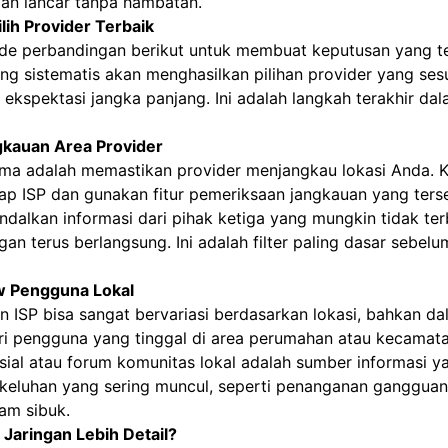
lan lancar tanpa hambatan.
ih Provider Terbaik
e perbandingan berikut untuk membuat keputusan yang te
g sistematis akan menghasilkan pilihan provider yang ses
ekspektasi jangka panjang. Ini adalah langkah terakhir da
ngkauan Area Provider
ma adalah memastikan provider menjangkau lokasi Anda. Ku
ap ISP dan gunakan fitur pemeriksaan jangkauan yang ters
alkan informasi dari pihak ketiga yang mungkin tidak ter
ngan terus berlangsung. Ini adalah filter paling dasar sebe
w Pengguna Lokal
an ISP bisa sangat bervariasi berdasarkan lokasi, bahkan da
ari pengguna yang tinggal di area perumahan atau kecama
ial atau forum komunitas lokal adalah sumber informasi y
n keluhan yang sering muncul, seperti penanganan gangguan 
am sibuk.
 Jaringan Lebih Detail?