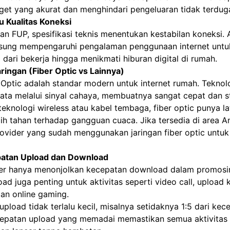
et yang akurat dan menghindari pengeluaran tidak terdug
u Kualitas Koneksi
dan
FUP
, spesifikasi teknis menentukan kestabilan koneksi.
ngsung mempengaruhi pengalaman penggunaan internet untu
i dari bekerja hingga menikmati hiburan digital di rumah.
aringan (Fiber Optic vs Lainnya)
 Optic adalah standar modern untuk internet rumah. Teknolo
ta melalui sinyal cahaya, membuatnya sangat cepat dan st
eknologi wireless atau kabel tembaga, fiber optic punya lat
ih tahan terhadap gangguan cuaca. Jika tersedia di area A
rovider yang sudah menggunakan jaringan fiber optic untuk
patan Upload dan Download
er hanya menonjolkan kecepatan download dalam promosin
ad juga penting untuk aktivitas seperti video call, upload 
dan online gaming.
upload tidak terlalu kecil, misalnya setidaknya 1:5 dari kec
epatan upload yang memadai memastikan semua aktivitas