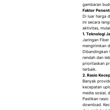
gambaran budg
Faktor Penent
Di luar harga 
ini secara la
aktivitas, mula
1. Teknologi J
Jaringan Fiber
mengirimkan da
Dibandingkan t
rendah dan leb
prioritaskan p
terbaik.
2. Rasio Kece
Banyak provid
kecepatan uplo
media sosial, 
Pastikan rasio 
download. Kec