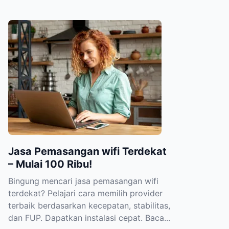
Jasa Pemasangan wifi Terdekat
– Mulai 100 Ribu!
Bingung mencari jasa pemasangan wifi
terdekat? Pelajari cara memilih provider
terbaik berdasarkan kecepatan, stabilitas,
dan FUP. Dapatkan instalasi cepat. Baca...