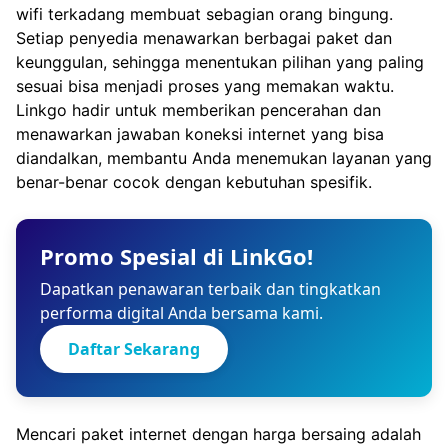
wifi terkadang membuat sebagian orang bingung.
Setiap penyedia menawarkan berbagai paket dan
keunggulan, sehingga menentukan pilihan yang paling
sesuai bisa menjadi proses yang memakan waktu.
Linkgo hadir untuk memberikan pencerahan dan
menawarkan jawaban koneksi internet yang bisa
diandalkan, membantu Anda menemukan layanan yang
benar-benar cocok dengan kebutuhan spesifik.
Promo Spesial di LinkGo!
Dapatkan penawaran terbaik dan tingkatkan
performa digital Anda bersama kami.
Daftar Sekarang
Mencari paket internet dengan harga bersaing adalah