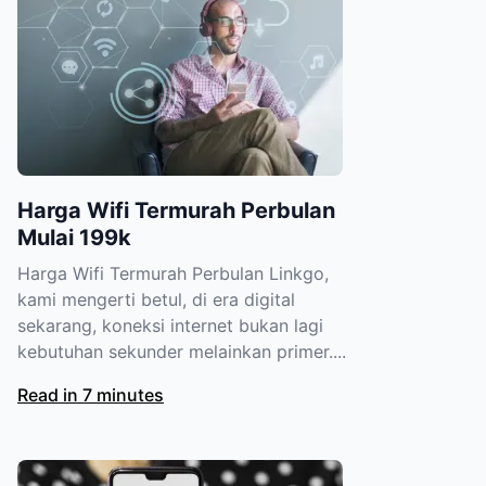
Harga Wifi Termurah Perbulan
Mulai 199k
Harga Wifi Termurah Perbulan Linkgo,
kami mengerti betul, di era digital
sekarang, koneksi internet bukan lagi
kebutuhan sekunder melainkan primer....
Read in 7 minutes