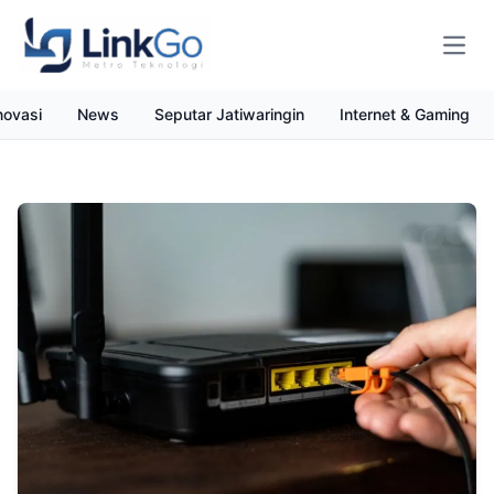
Open
novasi
News
Seputar Jatiwaringin
Internet & Gaming