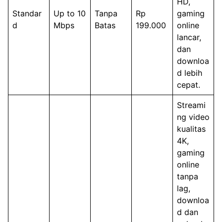
HD,
Standar
Up to 10
Tanpa
Rp
gaming
d
Mbps
Batas
199.000
online
lancar,
dan
downloa
d lebih
cepat.
Streami
ng video
kualitas
4K,
gaming
online
tanpa
lag,
downloa
d dan