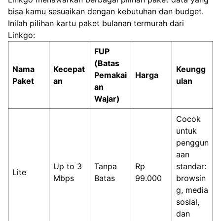
bisa kamu sesuaikan dengan kebutuhan dan budget.
Inilah pilihan kartu paket bulanan termurah dari
Linkgo:
FUP
(Batas
Nama
Kecepat
Keungg
Pemakai
Harga
Paket
an
ulan
an
Wajar)
Cocok
untuk
penggun
aan
Up to 3
Tanpa
Rp
standar:
Lite
Mbps
Batas
99.000
browsin
g, media
sosial,
dan